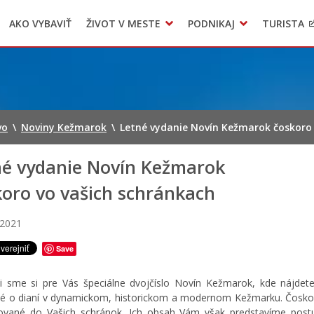
AKO VYBAVIŤ
ŽIVOT V MESTE
PODNIKAJ
TURISTA
Geo informačný systém – Kežmarok
Oznamovanie podozrení z podvodov
Triedený zber – NATUR – PACK
vo
\
Noviny Kežmarok
\
Letné vydanie Novín Kežmarok čoskoro 
né vydanie Novín Kežmarok
koro vo vašich schránkach
 2021
Save
ili sme si pre Vás špeciálne dvojčíslo Novín Kežmarok, kde nájdet
é o dianí v dynamickom, historickom a modernom Kežmarku. Čosk
uované do Vašich schránok. Ich obsah Vám však predstavíme pos