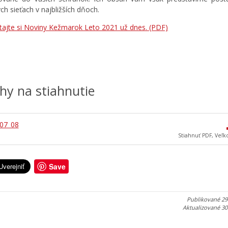
ch sieťach v najbližších dňoch.
ítajte si Noviny Kežmarok Leto 2021 už dnes.
(PDF)
ohy na stiahnutie
07_08
Stiahnuť PDF, Veľk
Save
Publikované
29
Aktualizované
30