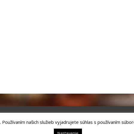
. Používaním našich služieb vyjadrujete súhlas s používaním súbor
chnology, s.r.o.
Kežmarok, tel.: +421524660111
Nastavenie