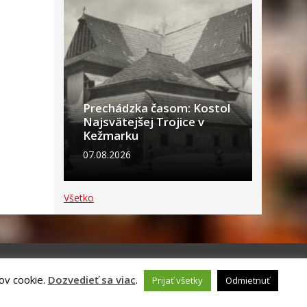
Prechádzka časom: Kostol
Najsvätejšej Trojice v
Kežmarku
07.08.2026
Všetko
ov cookie.
Dozvedieť sa viac
.
Prijať všetky
Odmietnuť