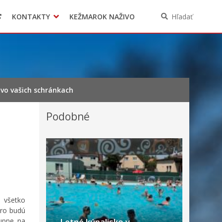
KONTAKTY
KEŽMAROK NAŽIVO
Hľadať
vo vašich schránkach
Podobné
e všetko
oro budú
tupne na
Letné kúpalisko v