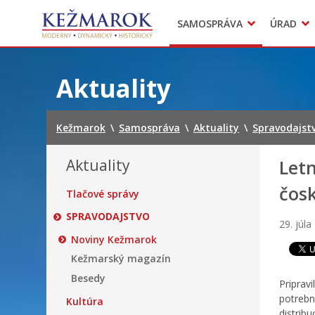
Predajné trhy
SAMOSPRÁVA
ÚRAD
Mestská polícia
Sekcie úradu
Preskočiť
na
Aktuality
obsah
Kežmarok
\
Samospráva
\
Aktuality
\
Spravodajst
Aktuality
Let
čos
Tlačové správy
SPRAVODAJSTVO
29. júla
Noviny Kežmarok
Kežmarský magazín
Besedy
Priprav
potrebn
Kultúra
distrib