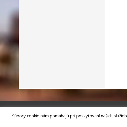
Súbory cookie nám pomáhajú pri poskytovaní našich služieb
Riešenie
ANTIK SMART CITY
| Technický prevádzkovateľ – MVI Te
Správca webového sídla: Mesto Kežmarok, Hlavné námestie, 060 01 