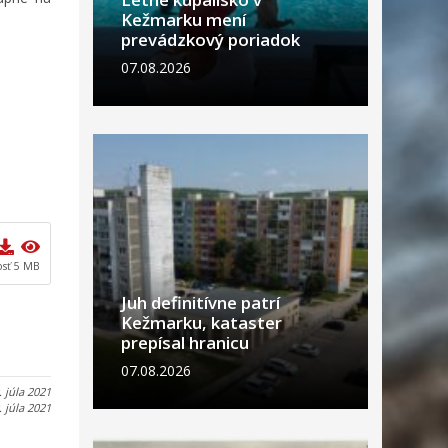
Kežmarku mení
prevádzkový poriadok
07.08.2026
osť 5 MB
Juh definitívne patrí
Kežmarku, kataster
prepísal hranicu
07.08.2026
. júla 2021
. júla 2021