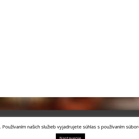
. Používaním našich služieb vyjadrujete súhlas s používaním súbor
chnology, s.r.o.
Kežmarok, tel.: +421524660111
Nastavenie