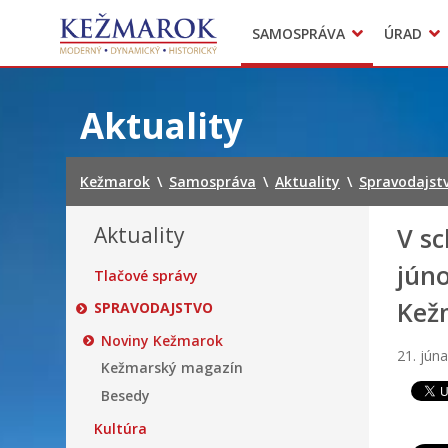
Predajné trhy
SAMOSPRÁVA
ÚRAD
Mestská polícia
Sekcie úradu
Preskočiť
na
Aktuality
obsah
Kežmarok
\
Samospráva
\
Aktuality
\
Spravodajst
Aktuality
V s
jún
Tlačové správy
Kež
SPRAVODAJSTVO
Noviny Kežmarok
21. jún
Kežmarský magazín
Besedy
Kultúra