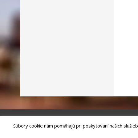
Súbory cookie nám pomáhajú pri poskytovaní našich služieb
Riešenie
ANTIK SMART CITY
| Technický prevádzkovateľ – MVI Te
Správca webového sídla: Mesto Kežmarok, Hlavné námestie, 060 01 