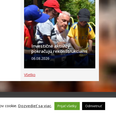
Investičné aktivity
pokračujú rekonštrukciami
06.08.2026
Všetko
ov cookie.
Dozvedieť sa viac
.
Prijať všetky
Odmietnuť