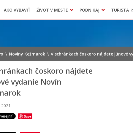
AKO VYBAVIŤ
ŽIVOT V MESTE
PODNIKAJ
TURISTA
Geo informačný systém – Kežmarok
Oznamovanie podozrení z podvodov
Triedený zber – NATUR – PACK
vo
\
Noviny Kežmarok
\
V schránkach čoskoro nájdete júnové 
chránkach čoskoro nájdete
ové vydanie Novín
marok
a 2021
Save