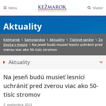
Menu
Hľadať
Preskočiť
na
Aktuality
obsah
Kežmarok
\
Samospráva
\
Aktuality
\
Tlačové správy
\
Zo
života v meste
\
Na jeseň budú musieť lesníci uchrániť pred
zverou viac ako 50-tisíc stromov
Aktuality
J
TLAČOVÉ SPRÁVY
u
P
h
r
Na jeseň budú musieť lesníci
Zasadnutia mestského zastupiteľstva
d
e
Úspešné projekty mesta
uchrániť pred zverou viac ako 50-
e
c
L
f
h
Kontrolné dni
tisíc stromov
e
i
á
Smart Green City Kežmarok
t
n
d
n
i
z
SPRAVODAJSTVO
2. septembra 2023