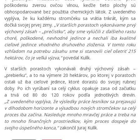
í
a
j
poškodeniu zverou ovčou vlnou, keďže tieto plochy sú
p
s
š
obhospodarované bez použitia chemických látok. Z uvedeného
r
t
e
vyplýva, že ku každému stromčeku sa vrátia trikrát, kým sa
e
e
j
dočká svojej prvej zimy.
v
r
T
„V starších porastoch vykonávame prvý
á
p
r
výchovný zásah – „prečistku“, aby sme vylúčili z ďalšieho rastu
d
r
o
choré, poškodené, nevhodné jedince a nechali iba kvalitné
z
e
j
cieľové jedince vhodného druhového zloženia. V tomto roku
k
p
i
vzhľadom na potrebu zásahu sme si stanovili cieľ ošetriť 215
o
í
c
hektárov, čo je veľká výzva,“
povedal Kulík.
v
s
e
V starších porastoch vykonávali druhý výchovný zásah –
ý
a
v
p
l
K
„prebierku“, a to na výmere 20 hektárov, po ktorej v porastoch
o
h
e
ostali už iba cieľové jedince, ktoré dorastú do svojej rubnej
r
r
ž
doby. Po ich vyrúbaní sa celý cyklus opakuje zasa od začiatku
i
a
m
a trvá od 80 do 120 rokov podľa jednotlivých drevín.
a
n
a
„Z uvedeného vyplýva, že výsledky práce lesníkov sa prejavujú
d
i
r
v dlhodobom horizonte a výsadbou nových stromčekov sa celý
o
c
k
proces iba začína. Nasleduje mnoho mravčej práce a treba na
k
u
u
to mnoho finančných prostriedkov, kým proces dospeje do
svojho úspešného konca,“
zakončil Juraj Kulík.
0
0
0
7
7
7