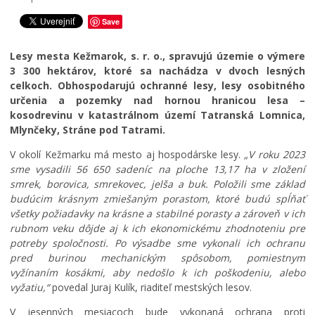
é
t
k
Noviny Kežmarok
k
í
a
Save
ú
v
č
Kežmarský magazín
p
n
a
Besedy
Lesy mesta Kežmarok, s. r. o., spravujú územie o výmere
a
e
s
3 300 hektárov, ktoré sa nachádza v dvoch lesných
l
p
o
Kultúra
celkoch. Obhospodarujú ochranné lesy, lesy osobitného
i
a
m
určenia a pozemky nad hornou hranicou lesa –
Školstvo
s
t
:
kosodrevinu v katastrálnom území Tatranská Lomnica,
k
r
K
Bezpečnosť
Mlynčeky, Stráne pod Tatrami.
o
í
o
Životné prostredie
v
K
s
V okolí Kežmarku má mesto aj hospodárske lesy.
„V roku 2023
K
e
t
Zdravie
sme vysadili 56 650 sadeníc na ploche 13,17 ha v zložení
e
ž
o
smrek, borovica, smrekovec, jelša a buk. Položili sme základ
ž
m
l
Cirkev
budúcim krásnym zmiešaným porastom, ktoré budú spĺňať
m
a
N
Šport
všetky požiadavky na krásne a stabilné porasty a zároveň v ich
a
r
a
rubnom veku dôjde aj k ich ekonomickému zhodnoteniu pre
r
k
j
potreby spoločnosti. Po výsadbe sme vykonali ich ochranu
k
u
s
pred burinou mechanickým spôsobom, pomiestnym
u
,
v
vyžínaním kosákmi, aby nedošlo k ich poškodeniu, alebo
m
k
ä
e
a
t
vyžatiu,“
povedal Juraj Kulík, riaditeľ mestských lesov.
n
t
e
V jesenných mesiacoch bude vykonaná ochrana proti