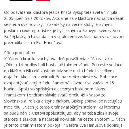
Zdravie
Od posvätenia Kláštora Ježiša Krista Vykupiteľa sveta 17. júla
CIRKEV
2005 ubehlo už 20 rokov. Aktuálne sa v kláštore nachádza desať
sestier a dve novicky – čakateľky na večné sľuby. Hlavným
Ekumenické aktivity
poslaním redemptoristiek je byť jasným a žiarivým svedectvom
Rímskokatolícka cirkev
Božej lásky, a to sa dá iba v spoločenstve. Viac nám v rozhovore
prezradila sestra Eva Hanušová.
Gréckokatolícka cirkev
Evanjelická cirkev
Pôda pod nohami
Kláštorná kronika zachytáva deň posvätenia kláštora takto:
Šport
„Okolo 14. hodiny boli hostia už takmer všade. Po ceste vedúcej
do kláštora išli celé zástupy. My sme na to hľadeli s veľkým
dojatím. Akosi sme vnímali, že na tomto mieste sa Boh chce
ozaj dotýkať svojho ľudu. Samotná slávnosť sa začala o 15.
hodine. Spolu so spišským diecéznym biskupom Mons.
Františkom Tondrom slávilo svätú omšu 45 kňazov zo
Slovenska a Poľska a štyria diakoni. Biskup spieval posväcujúcu
modlitbu: „Nech je tento oltár sviatočným stolom, ku ktorému
sa budú náhliť Kristovi spolustolujúci, aby na teba zložili svoje
starosti a ťažkosti a načerpali novú silu na ceste životom … Nech
je tento oltár miestom pokoja…“ Sestra Eva Hanušová dopisuje