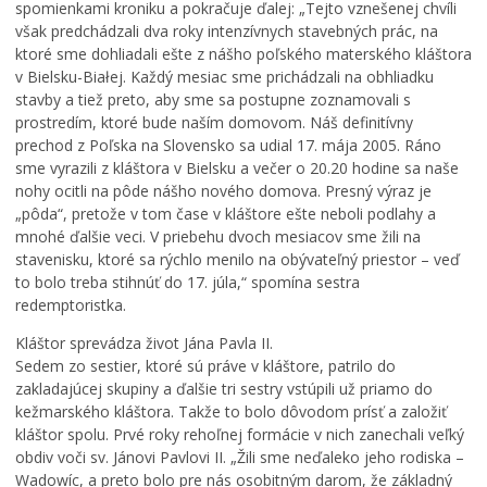
spomienkami kroniku a pokračuje ďalej: „Tejto vznešenej chvíli
však predchádzali dva roky intenzívnych stavebných prác, na
ktoré sme dohliadali ešte z nášho poľského materského kláštora
v Bielsku-Białej. Každý mesiac sme prichádzali na obhliadku
stavby a tiež preto, aby sme sa postupne zoznamovali s
prostredím, ktoré bude naším domovom. Náš definitívny
Š
prechod z Poľska na Slovensko sa udial 17. mája 2005. Ráno
k
sme vyrazili z kláštora v Bielsku a večer o 20.20 hodine sa naše
o
nohy ocitli na pôde nášho nového domova. Presný výraz je
l
I
„pôda“, pretože v tom čase v kláštore ešte neboli podlahy a
á
n
mnohé ďalšie veci. V priebehu dvoch mesiacov sme žili na
c
v
stavenisku, ktoré sa rýchlo menilo na obývateľný priestor – veď
i
e
to bolo treba stihnúť do 17. júla,“ spomína sestra
s
s
redemptoristka.
i
t
u
i
Kláštor sprevádza život Jána Pavla II.
ž
č
Sedem zo sestier, ktoré sú práve v kláštore, patrilo do
í
n
zakladajúcej skupiny a ďalšie tri sestry vstúpili už priamo do
v
é
kežmarského kláštora. Takže to bolo dôvodom prísť a založiť
a
a
kláštor spolu. Prvé roky rehoľnej formácie v nich zanechali veľký
j
k
obdiv voči sv. Jánovi Pavlovi II. „Žili sme neďaleko jeho rodiska –
ú
t
Wadowíc, a preto bolo pre nás osobitným darom, že základný