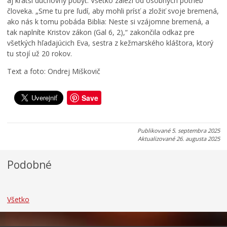
aj kratší duchovný pobyt. Všetko záleží od osobných potrieb
s
n
k
človeka. „Sme tu pre ľudí, aby mohli prísť a zložiť svoje bremená,
l
o
c
ako nás k tomu pobáda Biblia: Neste si vzájomne bremená, a
e
v
i
tak naplníte Kristov zákon (Gal 6, 2),“ zakončila odkaz pre
t
u
a
všetkých hľadajúcich Eva, sestra z kežmarského kláštora, ktorý
a
j
m
tu stojí už 20 rokov.
?
ú
i
Text a foto: Ondrej Miškovič
0
0
0
6
6
6
.
.
.
Save
0
0
0
8
8
8
.
.
.
Publikované
5. septembra 2025
2
2
2
Aktualizované
26. augusta 2025
0
0
0
2
2
2
Podobné
6
6
6
Všetko