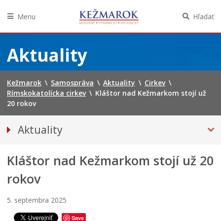
Menu
Hľadať
Preskočiť
na
Aktuality
obsah
Kežmarok
\
Samospráva
\
Aktuality
\
Cirkev
\
Rímskokatolícka cirkev
\
Kláštor nad Kežmarkom stojí už
20 rokov
Aktuality
Tlačové správy
Kláštor nad Kežmarkom stojí už 20
Spravodajstvo
Kultúra
rokov
Školstvo
5. septembra 2025
Bezpečnosť
Save
Životné prostredie