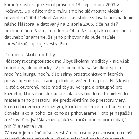
p
i
kameň kláštora požehnal práve on 13. septembra 2003 v
r
v
Rožňave. Do kláštorného múru sme ho slávnostne vložili 7.
á
i
novembra 2004. Dekrét Apoštolskej stolice schvaľujúci zriadenie
z
t
nášho kláštora je datovaný na 2. apríla 2005, čiže na deň
Č
d
y
odchodu Jána Pavla II. do domu Otca. Azda aj takto nám chcelo
o
n
p
dať ,nebo´ znamenie, že jeho príhovor nás bude naďalej
m
i
o
u
n
k
sprevádzať,“ opisuje sestra Eva.
s
y
r
Domov aj škola modlitby
a
,
a
Kláštory redemptoristiek majú byť školami modlitby – nie však
v
p
č
teoreticky, ale prakticky. „V priebehu dňa sa šesťkrát spolu
e
r
u
modlíme liturgiu hodín, čiže žalmy prostredníctvom ktorých
n
i
j
posväcujeme čas – ráno, poludnie, večer, ba aj noc. Náš kostol
u
e
ú
j
s
r
je stále otvorený, naše modlitby sú verejné a prístupné pre
e
t
e
každého, kto stisne kľučku kostola a vstúpi dnu a to nielen do
V
o
k
materiálneho priestoru, ale predovšetkým do priestoru viery,
P
r
o
ktorá robí nemožné možným, ktorá mení srdce modliaceho sa
S
y
n
človeka, ako aj toho, za koho sa prihovárame. Toto je najťažšia
p
s
š
a zároveň najväčšia zmena, aká sa môže pod nebom udiať,“
o
a
t
priblížila sestra Eva.
č
v
r
Zároveň je možné prísť k sestrám na osobný rozhovor, na dlhší
a
y
u