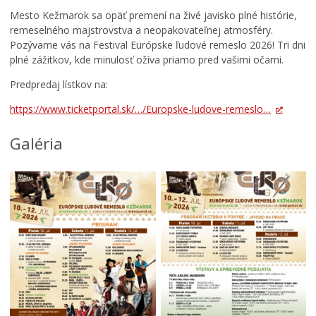
Zdravie
n
t
e
Mesto Kežmarok sa opäť premení na živé javisko plné histórie,
í
a
j
Cirkev
remeselného majstrovstva a neopakovateľnej atmosféry.
p
s
š
Pozývame vás na Festival Európske ľudové remeslo 2026! Tri dni
r
t
e
Šport
plné zážitkov, kde minulosť ožíva priamo pred vašimi očami.
e
e
j
v
r
T
Predpredaj lístkov na:
á
p
r
d
r
o
https://www.ticketportal.sk/…/Europske-ludove-remeslo…
z
e
j
k
p
i
Galéria
o
í
c
v
s
e
ý
a
v
p
l
K
o
h
e
r
r
ž
i
a
m
a
n
a
d
i
r
o
c
k
k
u
u
0
0
0