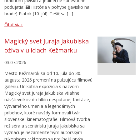
hradnom javisku a jedinečné sprievodné
podujatia: 🏰 História v pohybe (Javisko na
hrade) Piatok (10. júl): Tešiť sa […]
Čítať viac
Magický svet Juraja Jakubiska
ožíva v uliciach Kežmarku
03.07.2026
Mesto Kežmarok sa od 10. júla do 30.
augusta 2026 premení na pulzujúcu filmovú
galériu. Unikátna expozícia s názvom
Magický svet Juraja Jakubiska vtiahne
návštevníkov do hlbín nespútanej fantázie,
výtvarného umenia a legendárnych
príbehov, ktoré navždy formovali tvár
slovenskej kinematografie. Filmová tvorba
režiséra a scenáristu Juraja Jakubiska sa
vyznačuje nezameniteľným autorským
rukopisom, v ktorom sa prelínajú prvky