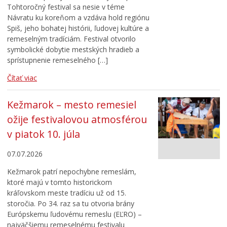
Tohtoročný festival sa nesie v téme
Návratu ku koreňom a vzdáva hold regiónu
Spiš, jeho bohatej histórii, ľudovej kultúre a
remeselným tradíciám. Festival otvorilo
symbolické dobytie mestských hradieb a
sprístupnenie remeselného […]
Čítať viac
Kežmarok – mesto remesiel
ožije festivalovou atmosférou
v piatok 10. júla
07.07.2026
Kežmarok patrí nepochybne remeslám,
ktoré majú v tomto historickom
kráľovskom meste tradíciu už od 15.
storočia. Po 34. raz sa tu otvoria brány
Európskemu ľudovému remeslu (EĽRO) –
najväčšiemu remeselnému festivalu