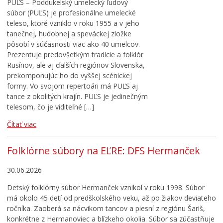
PUĽS – Poddukelský umelecký ľudový
súbor (PUĽS) je profesionálne umelecké
teleso, ktoré vzniklo v roku 1955 a v jeho
tanečnej, hudobnej a speváckej zložke
pôsobí v súčasnosti viac ako 40 umelcov.
Prezentuje predovšetkým tradície a folklór
Rusínov, ale aj ďalších regiónov Slovenska,
prekomponujúc ho do vyššej scénickej
formy. Vo svojom repertoári má PUĽS aj
tance z okolitých krajín. PUĽS je jedinečným
telesom, čo je viditeľné […]
Čítať viac
Folklórne súbory na EĽRE: DFS Hermanček
30.06.2026
Detský folklórny súbor Hermanček vznikol v roku 1998. Súbor
má okolo 45 detí od predškolského veku, až po žiakov deviateho
ročníka. Zaoberá sa nácvikom tancov a piesní z regiónu Šariš,
konkrétne z Hermanoviec a blízkeho okolia. Súbor sa zúčastňuje