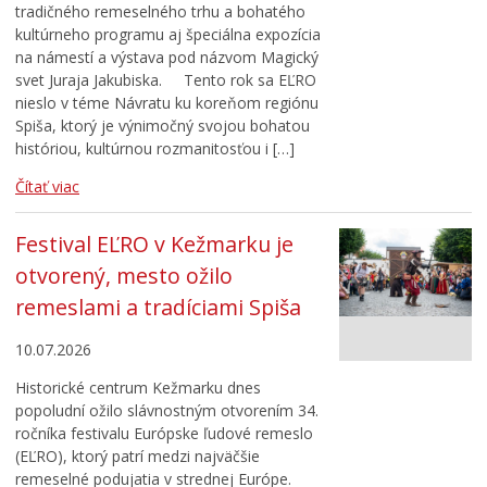
tradičného remeselného trhu a bohatého
kultúrneho programu aj špeciálna expozícia
na námestí a výstava pod názvom Magický
svet Juraja Jakubiska. Tento rok sa EĽRO
nieslo v téme Návratu ku koreňom regiónu
Spiša, ktorý je výnimočný svojou bohatou
históriou, kultúrnou rozmanitosťou i […]
Čítať viac
Festival EĽRO v Kežmarku je
otvorený, mesto ožilo
remeslami a tradíciami Spiša
10.07.2026
Historické centrum Kežmarku dnes
popoludní ožilo slávnostným otvorením 34.
ročníka festivalu Európske ľudové remeslo
(EĽRO), ktorý patrí medzi najväčšie
remeselné podujatia v strednej Európe.