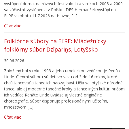
vystúpení doma, na rôznych festivaloch a v rokoch 2008 a 2009
sa zúčastnil vystúpenia v Poľsku. DFS Hermanček vystúpi na
EĽRE v sobotu 11.7.2026 na Hlavnej […]
Čítať viac
Folklórne súbory na EĽRE: Mládežnícky
folklórny súbor Dzīpariņs, Lotyšsko
30.06.2026
Založený bol v roku 1993 a jeho umeleckou vedúcou je Renāte
Linde. Členmi súboru sú deti vo veku od 3 do 16 rokov, ktoré
chcú tancovať a tanec ich naozaj baví. Učia sa lotyšské národné
tance, ale aj moderné tanečné kroky a tance iných kultúr, pričom
ich vedúca Renāte Linde uvádza aj vlastné originálne
choreografie. Súbor disponuje profesionálnymi učiteľmi,
množstvom […]
Čítať viac