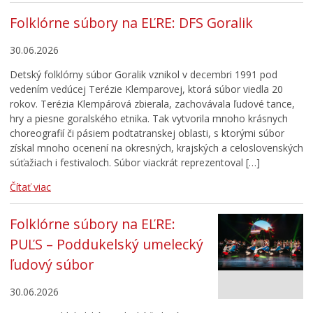
Folklórne súbory na EĽRE: DFS Goralik
30.06.2026
Detský folklórny súbor Goralik vznikol v decembri 1991 pod
vedením vedúcej Terézie Klemparovej, ktorá súbor viedla 20
rokov. Terézia Klempárová zbierala, zachovávala ľudové tance,
hry a piesne goralského etnika. Tak vytvorila mnoho krásnych
choreografií či pásiem podtatranskej oblasti, s ktorými súbor
získal mnoho ocenení na okresných, krajských a celoslovenských
súťažiach i festivaloch. Súbor viackrát reprezentoval […]
Čítať viac
Folklórne súbory na EĽRE:
PUĽS – Poddukelský umelecký
ľudový súbor
30.06.2026