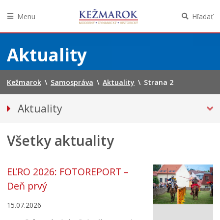
Menu
Hľadať
Preskočiť
na
Aktuality
obsah
Kežmarok
\
Samospráva
\
Aktuality
\
Strana 2
Aktuality
Tlačové správy
Všetky aktuality
Spravodajstvo
Kultúra
Školstvo
EĽRO 2026: FOTOREPORT –
Bezpečnosť
Deň prvý
Životné prostredie
15.07.2026
Zdravie