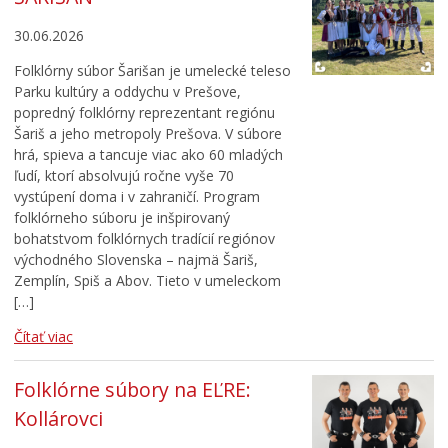
30.06.2026
Folklórny súbor Šarišan je umelecké teleso
Parku kultúry a oddychu v Prešove,
popredný folklórny reprezentant regiónu
Šariš a jeho metropoly Prešova. V súbore
hrá, spieva a tancuje viac ako 60 mladých
ľudí, ktorí absolvujú ročne vyše 70
vystúpení doma i v zahraničí. Program
folklórneho súboru je inšpirovaný
bohatstvom folklórnych tradícií regiónov
východného Slovenska – najmä Šariš,
Zemplín, Spiš a Abov. Tieto v umeleckom
[…]
Čítať viac
Folklórne súbory na EĽRE:
Kollárovci