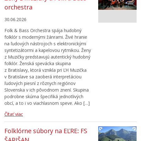
orchestra
30.06.2026
Folk & Bass Orchestra spája hudobný
folklór s modernými žánrami. Živé hranie
na ľudových nástrojoch s elektronickými
syntetizátormi a kapelovou rytmikou. Ženy
z Muzičky predstavujú autentický hudobný
folklór. Ženská spevácka skupina
z Bratislavy, ktorá vznikla pri ĽH Muzička
v Bratislave sa zaoberá interpretáciou
ľudových piesní z rôznych regiónov
Slovenska v ich pôvodnom znení. Skupina
podrobne skúma špecifiká jednotlivých
obcí, a to i vo viachlasnom speve. Ako […]
Čítať viac
Folklórne súbory na EĽRE: FS
ŠARIŠAN