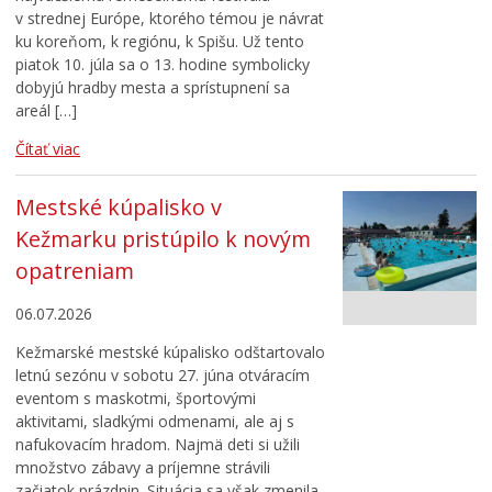
v strednej Európe, ktorého témou je návrat
ku koreňom, k regiónu, k Spišu. Už tento
piatok 10. júla sa o 13. hodine symbolicky
dobyjú hradby mesta a sprístupnení sa
areál […]
Čítať viac
Mestské kúpalisko v
Kežmarku pristúpilo k novým
opatreniam
06.07.2026
Kežmarské mestské kúpalisko odštartovalo
letnú sezónu v sobotu 27. júna otváracím
eventom s maskotmi, športovými
aktivitami, sladkými odmenami, ale aj s
nafukovacím hradom. Najmä deti si užili
množstvo zábavy a príjemne strávili
začiatok prázdnin. Situácia sa však zmenila