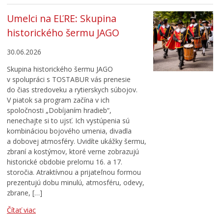
Umelci na EĽRE: Skupina
historického šermu JAGO
30.06.2026
Skupina historického šermu JAGO
v spolupráci s TOSTABUR vás prenesie
do čias stredoveku a rytierskych súbojov.
V piatok sa program začína v ich
spoločnosti „Dobíjaním hradieb“,
nenechajte si to ujsť. Ich vystúpenia sú
kombináciou bojového umenia, divadla
a dobovej atmosféry. Uvidíte ukážky šermu,
zbraní a kostýmov, ktoré verne zobrazujú
historické obdobie prelomu 16. a 17.
storočia. Atraktívnou a prijateľnou formou
prezentujú dobu minulú, atmosféru, odevy,
zbrane, […]
Čítať viac