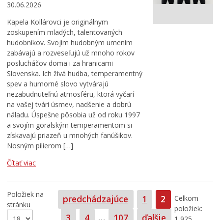
30.06.2026
Kapela Kollárovci je originálnym
zoskupením mladých, talentovaných
hudobníkov. Svojím hudobným umením
zabávajú a rozveseľujú už mnoho rokov
poslucháčov doma i za hranicami
Slovenska. Ich živá hudba, temperamentný
spev a humorné slovo vytvárajú
nezabudnuteľnú atmosféru, ktorá vyčarí
na vašej tvári úsmev, nadšenie a dobrú
náladu. Úspešne pôsobia už od roku 1997
a svojím goralským temperamentom si
získavajú priazeň u mnohých fanúšikov.
Nosným pilierom […]
Čítať viac
Položiek na
Strana
Strana
predchádzajúce
1
2
Celkom
stránku
položiek:
Strana
Strana
Strana
3
4
…
107
ďalšie
1 925