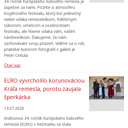
34. ročník Európskeho ľudového remesla je
Cirkev
úspešne za nami. Pozrite si atmosféru
trojdňového festivalu, ktorý bol jedinečný
Šport
nielen vďaka remeselníkom, folklórnym
súborom, umelcom a osobnostiam
festivalu, ale hlavne vďaka vám, naším
návštevníkom. Ďakujeme, že nám
zachovávate svoju priazeň. Vidíme sa o rok,
priatelia! Autorom fotografií v galérii je
Peter Cintula.
Čítať viac
EĽRO vyvrcholilo korunováciou
Kráľa remesla, porotu zaujala
šperkárka
13.07.2026
Kráľovnou 34. ročník Európskeho ľudového
remesla (EĽRO) v Kežmarku sa stala