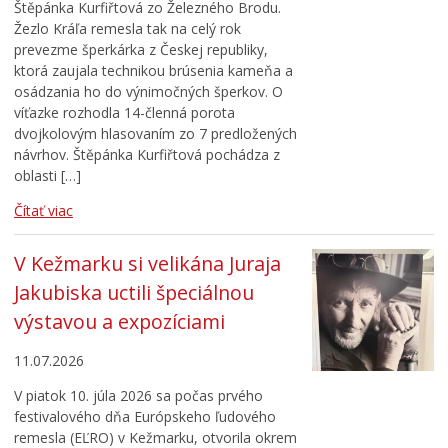
Štěpánka Kurfiřtová zo Železného Brodu.
Žezlo Kráľa remesla tak na celý rok
prevezme šperkárka z Českej republiky,
ktorá zaujala technikou brúsenia kameňa a
osádzania ho do výnimočných šperkov. O
víťazke rozhodla 14-členná porota
dvojkolovým hlasovaním zo 7 predložených
návrhov. Štěpánka Kurfiřtová pochádza z
oblasti […]
Čítať viac
V Kežmarku si velikána Juraja
Jakubiska uctili špeciálnou
výstavou a expozíciami
11.07.2026
V piatok 10. júla 2026 sa počas prvého
festivalového dňa Európskeho ľudového
remesla (EĽRO) v Kežmarku, otvorila okrem