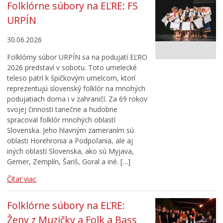
Folklórne súbory na EĽRE: FS
URPÍN
30.06.2026
Folklórny súbor URPÍN sa na podujatí EĽRO
2026 predstaví v sobotu. Toto umelecké
teleso patrí k špičkovým umelcom, ktorí
reprezentujú slovenský folklór na mnohých
podujatiach doma i v zahraničí. Za 69 rokov
svojej činnosti tanečne a hudobne
spracoval folklór mnohých oblastí
Slovenska. Jeho hlavným zameraním sú
oblasti Horehronia a Podpoľania, ale aj
iných oblastí Slovenska, ako sú Myjava,
Gemer, Zemplín, Šariš, Goral a iné. […]
Čítať viac
Folklórne súbory na EĽRE:
Ženy z Muzičky a Folk a Bass