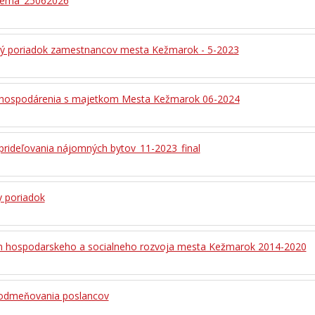
hema_25062026
ý poriadok zamestnancov mesta Kežmarok - 5-2023
hospodárenia s majetkom Mesta Kežmarok 06-2024
prideľovania nájomných bytov_11-2023_final
y poriadok
 hospodarskeho a socialneho rozvoja mesta Kežmarok 2014-2020
 odmeňovania poslancov