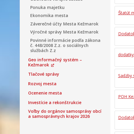
Ponuka majetku
Štatút
Ekonomika mesta
Záverečné účty Mesta Kežmarok
Výročné správy Mesta Kežmarok
Dodatok 
Povinné informácie podľa zákona
č. 448/2008 Z.z. o sociálnych
službách Z.z
dodatky
Geo informačný systém –
Kežmarok
Tlačové správy
Sadzby 
Rozvoj mesta
Ocenenie mesta
POH Kez
Investície a rekonštrukcie
Voľby do orgánov samosprávy obcí
a samosprávnych krajov 2026
Dodatok