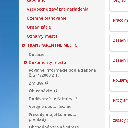
tabuľa
Org_sc
Všeobecne záväzné nariadenia
Územné plánovanie
Pracovn
Organizácie
Oznamy mesta
Zásady 
TRANSPARENTNÉ MESTO
Dotácie
Zásady 
Dokumenty mesta
Povinné informácie podľa zákona
č. 211/2000 Z.z.
Požiarn
Zmluvy
Objednávky
Dodávateľské faktúry
Program
Verejné obstarávanie
Prevody majetku mesta –
prehľady
zásady
Obchodné verejné súťaže