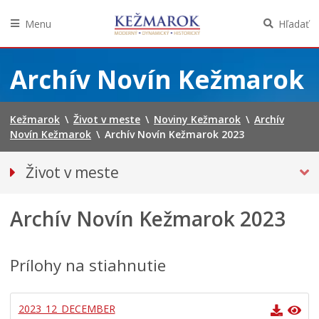
Menu
Hľadať
Preskočiť
na
Archív Novín Kežmarok
obsah
Kežmarok
\
Život v meste
\
Noviny Kežmarok
\
Archív
Novín Kežmarok
\
Archív Novín Kežmarok 2023
Život v meste
Európska komunita športu 2024
Archív Novín Kežmarok 2023
Pohotovostné kontakty
Podujatia
Mestská karta
Prílohy na stiahnutie
Kežmarská televízia
NOVINY KEŽMAROK
2023_12_DECEMBER