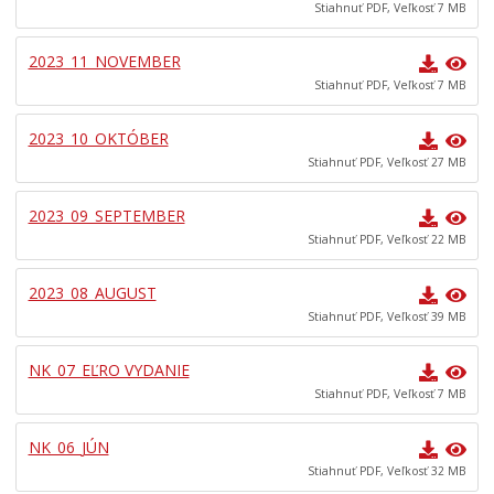
Stiahnuť PDF, Veľkosť 7 MB
Archív Novín Kežmarok
Učíme sa doma
2023_11_NOVEMBER
EĽRO
Stiahnuť PDF, Veľkosť 7 MB
Predajné trhy
2023_10_OKTÓBER
Mestské kultúrne stredisko
Stiahnuť PDF, Veľkosť 27 MB
Mestská knižnica
2023_09_SEPTEMBER
Kino Iskra
Stiahnuť PDF, Veľkosť 22 MB
Letné kúpalisko
Verejnoprospešné služby mesta
2023_08_AUGUST
Stiahnuť PDF, Veľkosť 39 MB
Odpadové hospodárstvo
Sociálne veci
NK_07_EĽRO VYDANIE
Matrika
Stiahnuť PDF, Veľkosť 7 MB
Školstvo
NK_06_JÚN
Šport
Stiahnuť PDF, Veľkosť 32 MB