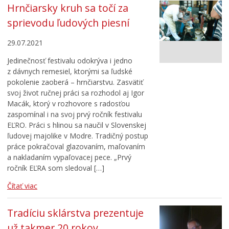
Hrnčiarsky kruh sa točí za
sprievodu ľudových piesní
29.07.2021
Jedinečnosť festivalu odokrýva i jedno
z dávnych remesiel, ktorými sa ľudské
pokolenie zaoberá – hrnčiarstvu. Zasvätiť
svoj život ručnej práci sa rozhodol aj Igor
Macák, ktorý v rozhovore s radosťou
zaspomínal i na svoj prvý ročník festivalu
EĽRO. Práci s hlinou sa naučil v Slovenskej
ľudovej majolike v Modre. Tradičný postup
práce pokračoval glazovaním, maľovaním
a nakladaním vypaľovacej pece. „Prvý
ročník EĽRA som sledoval […]
Čítať viac
Tradíciu sklárstva prezentuje
už takmer 20 rokov