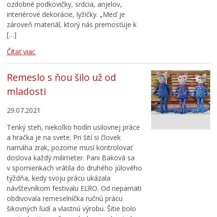
ozdobné podkovičky, srdcia, anjelov,
interiérové dekorácie, lyžičky. „Meď je
zároveň materiál, ktorý nás premosťuje k
[…]
Čítať viac
Remeslo s ňou šilo už od
mladosti
29.07.2021
Tenký steh, niekoľko hodín usilovnej práce
a hračka je na svete. Pri šití si človek
namáha zrak, pozorne musí kontrolovať
doslova každý milimeter. Pani Baková sa
v spomienkach vrátila do druhého júlového
týždňa, kedy svoju prácu ukázala
návštevníkom festivalu EĽRO. Od nepamäti
obdivovala remeselníčka ručnú prácu
šikovných ľudí a vlastnú výrobu. Šitie bolo