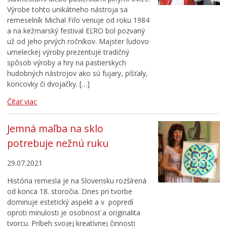
Výrobe tohto unikátneho nástroja sa
remeselník Michal Fiľo venuje od roku 1984
a na kežmarský festival EĽRO bol pozvaný
už od jeho prvých ročníkov. Majster ľudovo
umeleckej výroby prezentuje tradičný
spôsob výroby a hry na pastierskych
hudobných nástrojov ako sú fujary, píšťaly,
koncovky či dvojačky. […]
Čítať viac
Jemná maľba na sklo
potrebuje nežnú ruku
29.07.2021
História remesla je na Slovensku rozšírená
od konca 18. storočia. Dnes pri tvorbe
dominuje estetický aspekt a v popredí
oproti minulosti je osobnosť a originalita
tvorcu. Príbeh svojej kreatívnej činnosti