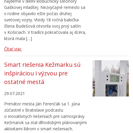
nájdeme v dielni klobučníčky Eleonóry
Gaškovej mladšej. Nezvyčajné remeslo sa
v rodine objavilo ešte počas druhej
svetovej vojny. Vtedy 18 ročná babička
Elena Budešová otvorila svoj prvý salón
v Košiciach. V tradícii pokračovala aj dcéra,
ktorá mala […]
Čítať viac
Smart riešenia Kežmarku sú
inšpiráciou i výzvou pre
ostatné mestá
29.07.2021
Primátor mesta Ján Ferenčák sa 1. júna
zúčastnil v Bratislave podcastu
o inovatívnych riešeniach pre samosprávy.
Kežmarok sa stal dlhodobými plánovanými
aktivitami lídrom v smart riešeniach.