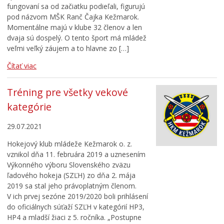
fungovaní sa od začiatku podieľali, figurujú
pod názvom MŠK Ranč Čajka Kežmarok.
Momentálne majú v klube 32 členov a len
dvaja sú dospelý. O tento šport má mládež
veľmi veľký záujem a to hlavne zo […]
Čítať viac
Tréning pre všetky vekové
kategórie
29.07.2021
Hokejový klub mládeže Kežmarok o. z.
vznikol dňa 11. februára 2019 a uznesením
Výkonného výboru Slovenského zväzu
ľadového hokeja (SZĽH) zo dňa 2. mája
2019 sa stal jeho právoplatným členom.
V ich prvej sezóne 2019/2020 boli prihlásení
do oficiálnych súťaží SZĽH v kategórií HP3,
HP4 a mladší žiaci z 5. ročníka. „Postupne