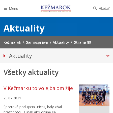
Menu
Hľadať
Preskočiť
na
Aktuality
obsah
Kežmarok
\
Samospráva
\
Aktuality
\
Strana 89
Aktuality
Tlačové správy
Všetky aktuality
Spravodajstvo
Kultúra
Školstvo
V Kežmarku to volejbalom žije
Bezpečnosť
29.07.2021
Životné prostredie
Športové podujatia utíchli, haly zívali
Zdravie
prázdnotou a inak ako online sa