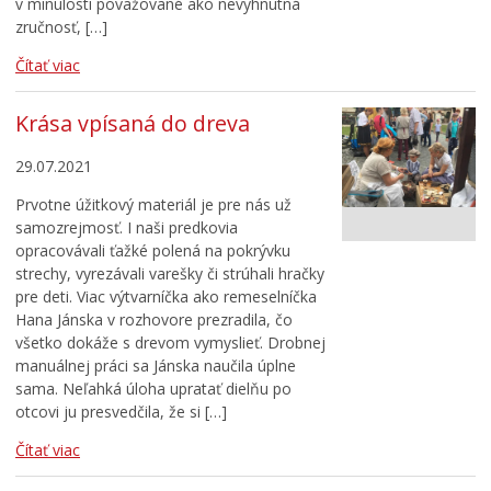
v minulosti považované ako nevyhnutná
zručnosť, […]
Čítať viac
Krása vpísaná do dreva
29.07.2021
Prvotne úžitkový materiál je pre nás už
samozrejmosť. I naši predkovia
opracovávali ťažké polená na pokrývku
strechy, vyrezávali varešky či strúhali hračky
pre deti. Viac výtvarníčka ako remeselníčka
Hana Jánska v rozhovore prezradila, čo
všetko dokáže s drevom vymyslieť. Drobnej
manuálnej práci sa Jánska naučila úplne
sama. Neľahká úloha upratať dielňu po
otcovi ju presvedčila, že si […]
Čítať viac