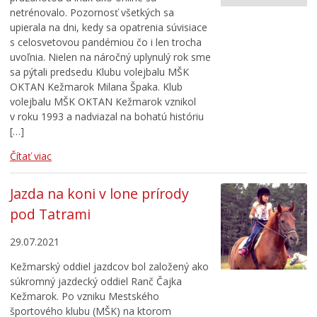
netrénovalo. Pozornosť všetkých sa
Cirkev
upierala na dni, kedy sa opatrenia súvisiace
Šport
s celosvetovou pandémiou čo i len trocha
uvoľnia. Nielen na náročný uplynulý rok sme
sa pýtali predsedu Klubu volejbalu MŠK
OKTAN Kežmarok Milana Špaka. Klub
volejbalu MŠK OKTAN Kežmarok vznikol
v roku 1993 a nadviazal na bohatú históriu
[…]
Čítať viac
Jazda na koni v lone prírody
pod Tatrami
29.07.2021
Kežmarský oddiel jazdcov bol založený ako
súkromný jazdecký oddiel Ranč Čajka
Kežmarok. Po vzniku Mestského
športového klubu (MŠK) na ktorom