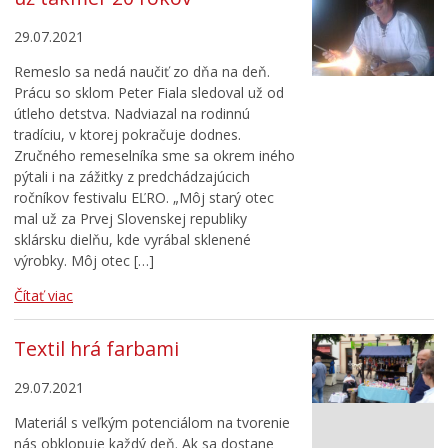
29.07.2021
Remeslo sa nedá naučiť zo dňa na deň.
Prácu so sklom Peter Fiala sledoval už od
útleho detstva. Nadviazal na rodinnú
tradíciu, v ktorej pokračuje dodnes.
Zručného remeselníka sme sa okrem iného
pýtali i na zážitky z predchádzajúcich
ročníkov festivalu EĽRO. „Môj starý otec
mal už za Prvej Slovenskej republiky
sklársku dielňu, kde vyrábal sklenené
výrobky. Môj otec […]
Čítať viac
Textil hrá farbami
29.07.2021
Materiál s veľkým potenciálom na tvorenie
nás obklopuje každý deň. Ak sa dostane