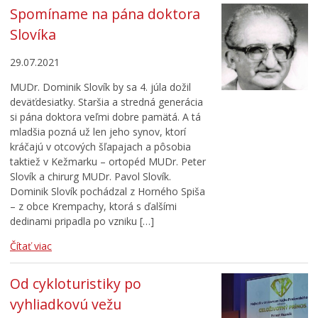
Spomíname na pána doktora
Slovíka
29.07.2021
MUDr. Dominik Slovík by sa 4. júla dožil
deväťdesiatky. Staršia a stredná generácia
si pána doktora veľmi dobre pamätá. A tá
mladšia pozná už len jeho synov, ktorí
kráčajú v otcových šľapajach a pôsobia
taktiež v Kežmarku – ortopéd MUDr. Peter
Slovík a chirurg MUDr. Pavol Slovík.
Dominik Slovík pochádzal z Horného Spiša
– z obce Krempachy, ktorá s ďalšími
dedinami pripadla po vzniku […]
Čítať viac
Od cykloturistiky po
vyhliadkovú vežu