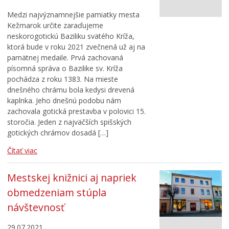
Medzi najvýznamnejšie pamiatky mesta
Kežmarok určite zaraďujeme
neskorogotickú Baziliku svätého Kríža,
ktorá bude v roku 2021 zvečnená už aj na
pamätnej medaile. Prvá zachovaná
písomná správa o Bazilike sv. Kríža
pochádza z roku 1383. Na mieste
dnešného chrámu bola kedysi drevená
kaplnka. Jeho dnešnú podobu nám
zachovala gotická prestavba v polovici 15.
storočia. Jeden z najväčších spišských
gotických chrámov dosadá […]
Čítať viac
Mestskej knižnici aj napriek
obmedzeniam stúpla
návštevnosť
29.07.2021