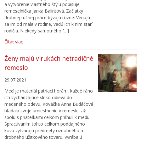
a vytvorenie vlastného štýlu popisuje
remeselníčka Janka Balintová. Začiatky
drobnej ručnej práce bývajú rôzne. Venujú
sa im od mala v rodine, vedú ich k nim starí
rodičia. Niekedy samotného […]
Čítať viac
Ženy majú v rukách netradičné
remeslo
29.07.2021
Meď je materiál patriaci horám, každé ráno
ich vychádzajúce slnko odieva do
medeného odevu. Kováčka Anna Budáčová
hľadala svoje umiestnenie v remesle, až
spolu s priateľkami celkom priľnuli k medi.
Spracúvaním tohto celkom poddajného
kovu vytvárajú predmety ozdobného a
drobného úžitkového tovaru. Vyrábajú