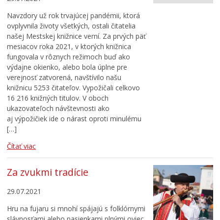
Navzdory už rok trvajúcej pandémii, ktorá
ovplyvnila životy všetkých, ostali čitatelia
našej Mestskej knižnice verní. Za prvých päť
mesiacov roka 2021, v ktorých knižnica
fungovala v rôznych režimoch buď ako
výdajne okienko, alebo bola úplne pre
verejnosť zatvorená, navštívilo našu
knižnicu 5253 čitateľov. Vypožičali celkovo
16 216 knižných titulov. V oboch
ukazovateľoch návštevnosti ako
aj výpožičiek ide o nárast oproti minulému
[…]
Čítať viac
Za zvukmi tradície
29.07.2021
Hru na fujaru si mnohí spájajú s folklórnymi
slávnosťami alebo pasienkami plnými oviec.