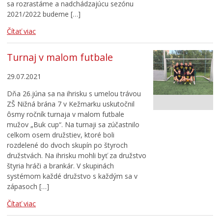
sa rozrastáme a nadchádzajúcu sezónu
2021/2022 budeme […]
Čítať viac
Turnaj v malom futbale
29.07.2021
Dňa 26.júna sa na ihrisku s umelou trávou
ZŠ Nižná brána 7 v Kežmarku uskutočnil
ôsmy ročník turnaja v malom futbale
mužov „Buk cup“. Na turnaji sa zúčastnilo
celkom osem družstiev, ktoré boli
rozdelené do dvoch skupín po štyroch
družstvách. Na ihrisku mohli byť za družstvo
štyria hráči a brankár. V skupinách
systémom každé družstvo s každým sa v
zápasoch […]
Čítať viac