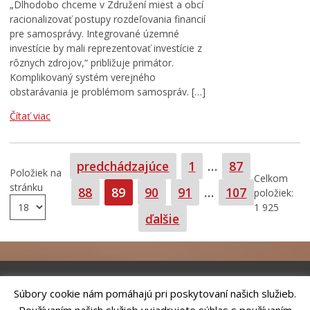
„Dlhodobo chceme v Združení miest a obcí
racionalizovať postupy rozdeľovania financií
pre samosprávy. Integrované územné
investície by mali reprezentovať investície z
rôznych zdrojov,“ približuje primátor.
Komplikovaný systém verejného
obstarávania je problémom samospráv. […]
Čítať viac
Strana
Strana
predchádzajúce
1
…
87
Položiek na
Celkom
stránku
Strana
Strana
Strana
Strana
Strana
88
89
90
91
…
107
položiek:
1 925
ďalšie
Súbory cookie nám pomáhajú pri poskytovaní našich služieb.
Riešenie
ANTIK SMART CITY
| Technický prevádzkovateľ – MVI