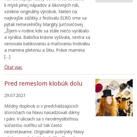
k mysli plnej nápadov a šikovných rúk,
vznikne originálny výrobok. Nielen na
najkrajšie zážitky z festivalu EĽRO sme sa
pýtali remeselníčky Margity Jurčovičovej.
„Žijem v rodine kde sa stále niečo vyrábalo
a vyrába. Babička krásne vyšívala, sestra sa
venovala batikovaniu a maľovaniu hodvábu
a mamina pleteniu a šitiu. Práve mamina
[…]
Čítať viac
Pred remeslom klobúk dolu
29.07.2021
Módny doplnok si v predchádzajúcich
storočiach na hlavu nasadzovali dámy
i páni. V uliciach sa s neodmysliteľnou
súčasťou outfitu už tak často
nestretávame. Originálne pokrývky hlavy