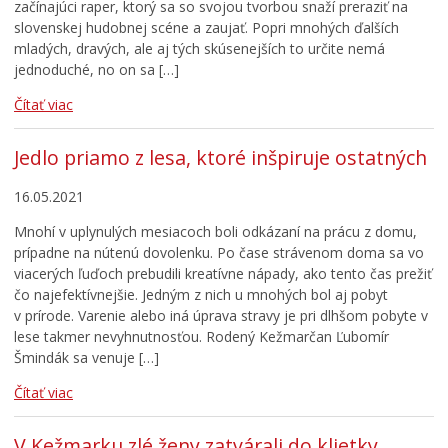
začínajúci raper, ktorý sa so svojou tvorbou snaží preraziť na
slovenskej hudobnej scéne a zaujať. Popri mnohých ďalších
mladých, dravých, ale aj tých skúsenejších to určite nemá
jednoduché, no on sa […]
Čítať viac
Jedlo priamo z lesa, ktoré inšpiruje ostatných
16.05.2021
Mnohí v uplynulých mesiacoch boli odkázaní na prácu z domu,
prípadne na nútenú dovolenku. Po čase strávenom doma sa vo
viacerých ľuďoch prebudili kreatívne nápady, ako tento čas prežiť
čo najefektívnejšie. Jedným z nich u mnohých bol aj pobyt
v prírode. Varenie alebo iná úprava stravy je pri dlhšom pobyte v
lese takmer nevyhnutnosťou. Rodený Kežmarčan Ľubomír
Šmindák sa venuje […]
Čítať viac
V Kežmarku zlé ženy zatvárali do klietky