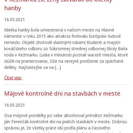
hanby
16.05.2021
Klietka hanby bola umiest­nená v našom meste na Hlavné
námestie v roku 2015 ako atrakcia festivalu Európske ľudové
remeslo. Objekt zhotovili vlastnými rukami študenti a majstri
kováčskeho odboru zo Súkromnej strednej odbornej školy Bie­la
voda v Kežmarku. Ľudia v minulosti poznali viaceré miesta, ktoré
slúžili na pranierovanie, čiže na verejné poníženie za spáchané
delikty. Najčastejšie sa na […]
Čítať viac
Májové kontrolné dni na stavbách v meste
16.05.2021
Dva májové pondelky po sebe absolvoval primátor Kežmarku
Ján Ferenčák kontrolné dni na piatich stavbách v meste. Dobrou
správou je, že všetky práce idú podľa plánu a časového