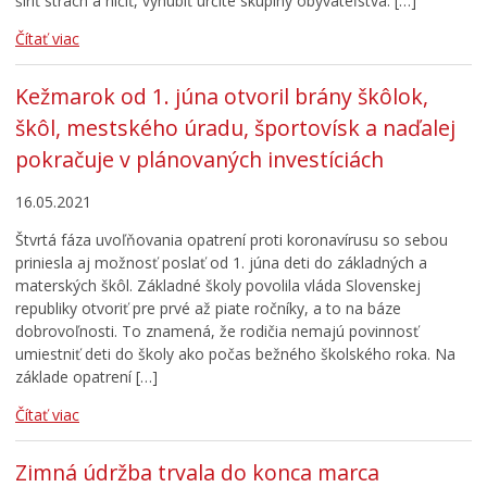
šíriť strach a ničiť, vyhubiť určité skupiny obyvateľstva. […]
Čítať viac
Kežmarok od 1. júna otvoril brány škôlok,
škôl, mestského úradu, športovísk a naďalej
pokračuje v plánovaných investíciách
16.05.2021
Štvrtá fáza uvoľňovania opatrení proti koronavírusu so sebou
priniesla aj možnosť poslať od 1. júna deti do základných a
materských škôl. Základné školy povolila vláda Slovenskej
republiky otvoriť pre prvé až piate ročníky, a to na báze
dobrovoľnosti. To znamená, že rodičia nemajú povinnosť
umiestniť deti do školy ako počas bežného školského roka. Na
základe opatrení […]
Čítať viac
Zimná údržba trvala do konca marca