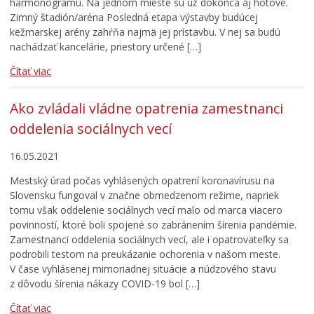
harmonogramu. Na jednom mieste sú už dokonca aj hotové.
Zimný štadión/aréna Posledná etapa výstavby budúcej
kežmarskej arény zahŕňa najmä jej prístavbu. V nej sa budú
nachádzať kancelárie, priestory určené […]
Čítať viac
Ako zvládali vládne opatrenia zamestnanci
oddelenia sociálnych vecí
16.05.2021
Mestský úrad počas vyhlásených opatrení koronavírusu na
Slovensku fungoval v značne obmedzenom režime, napriek
tomu však oddelenie sociálnych vecí malo od marca viacero
povinností, ktoré boli spojené so zabránením šírenia pandémie.
Zamestnanci oddelenia sociálnych vecí, ale i opatrovateľky sa
podrobili testom na preukázanie ochorenia v našom meste.
V čase vyhlásenej mimoriadnej situácie a núdzového stavu
z dôvodu šírenia nákazy COVID-19 bol […]
Čítať viac