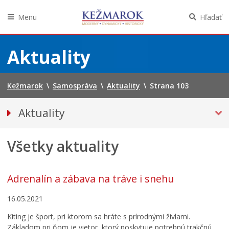
Menu
Hľadať
Preskočiť
na
Aktuality
obsah
Kežmarok
\
Samospráva
\
Aktuality
\
Strana 103
Aktuality
Tlačové správy
Všetky aktuality
Spravodajstvo
Kultúra
Školstvo
Adrenalín a zábava na tráve i snehu
Bezpečnosť
16.05.2021
Životné prostredie
Kiting je šport, pri ktorom sa hráte s prírodnými živlami.
Zdravie
Základom pri ňom je vietor, ktorý poskytuje potrebnú trakčnú