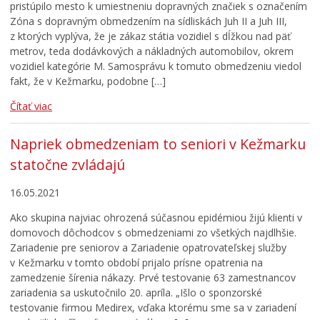
pristúpilo mesto k umiestneniu dopravných značiek s označením
Zóna s dopravným obmedzením na sídliskách Juh II a Juh III,
z ktorých vyplýva, že je zákaz státia vozidiel s dĺžkou nad päť
metrov, teda dodávkových a nákladných automobilov, okrem
vozidiel kategórie M. Samosprávu k tomuto obmedzeniu viedol
fakt, že v Kežmarku, podobne […]
Čítať viac
Napriek obmedzeniam to seniori v Kežmarku
statočne zvládajú
16.05.2021
Ako skupina najviac ohrozená súčasnou epidémiou žijú klienti v
domovoch dôchodcov s obmedzeniami zo všetkých najdlhšie.
Zariadenie pre seniorov a Zariadenie opatrovateľskej služby
v Kežmarku v tomto období prijalo prísne opatrenia na
zamedzenie šírenia nákazy. Prvé testovanie 63 zamestnancov
zariadenia sa uskutočnilo 20. apríla. „Išlo o sponzorské
testovanie firmou Medirex, vďaka ktorému sme sa v zariadení