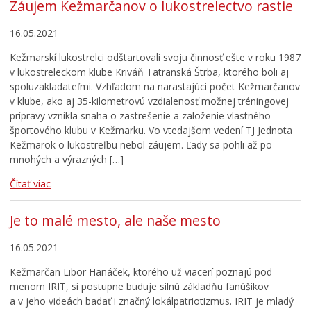
Záujem Kežmarčanov o lukostrelectvo rastie
16.05.2021
Kežmarskí lukostrelci odštartovali svoju činnosť ešte v roku 1987
v lukostreleckom klube Kriváň Tatranská Štrba, ktorého boli aj
spoluzakladateľmi. Vzhľadom na narastajúci počet Kežmarčanov
v klube, ako aj 35-kilometrovú vzdialenosť možnej tréningovej
prípravy vznikla snaha o zastrešenie a založenie vlastného
športového klubu v Kežmarku. Vo vtedajšom vedení TJ Jednota
Kežmarok o lukostreľbu nebol záujem. Ľady sa pohli až po
mnohých a výrazných […]
Čítať viac
Je to malé mesto, ale naše mesto
16.05.2021
Kežmarčan Libor Hanáček, ktorého už viacerí poznajú pod
menom IRIT, si postupne buduje silnú základňu fanúšikov
a v jeho videách badať i značný lokálpatriotizmus. IRIT je mladý