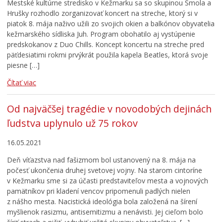
Mestské kultúrne stredisko v Kežmarku sa so skupinou Smola a
Hrušky rozhodlo zorganizovať koncert na streche, ktorý si v
piatok 8. mája naživo užili zo svojich okien a balkónov obyvatelia
kežmarského sídliska Juh. Program obohatilo aj vystúpenie
predskokanov z Duo Chills. Koncept koncertu na streche pred
päťdesiatimi rokmi prvýkrát použila kapela Beatles, ktorá svoje
piesne […]
Čítať viac
Od najväčšej tragédie v novodobých dejinách
ľudstva uplynulo už 75 rokov
16.05.2021
Deň víťazstva nad fašizmom bol ustanovený na 8. mája na
počesť ukončenia druhej svetovej vojny. Na starom cintoríne
v Kežmarku sme si za účasti predstaviteľov mesta a vojnových
pamätníkov pri kladení vencov pripomenuli padlých nielen
z nášho mesta. Nacistická ideológia bola založená na šírení
myšlienok rasizmu, antisemitizmu a nenávisti. Jej cieľom bolo