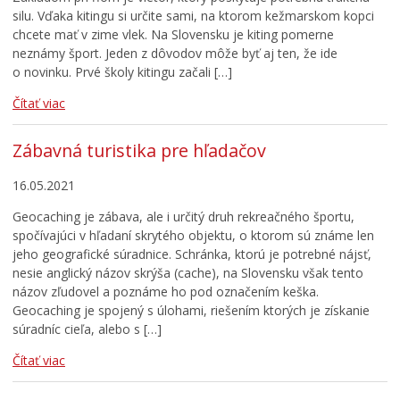
silu. Vďaka kitingu si určite sami, na ktorom kežmarskom kopci
Cirkev
chcete mať v zime vlek. Na Slovensku je kiting pomerne
Šport
neznámy šport. Jeden z dôvodov môže byť aj ten, že ide
o novinku. Prvé školy kitingu začali […]
Čítať viac
Zábavná turistika pre hľadačov
16.05.2021
Geocaching je zábava, ale i určitý druh rekreačného športu,
spočívajúci v hľadaní skrytého objektu, o ktorom sú známe len
jeho geografické súradnice. Schránka, ktorú je potrebné nájsť,
nesie anglický názov skrýša (cache), na Slovensku však tento
názov zľudovel a poznáme ho pod označením keška.
Geocaching je spojený s úlohami, riešením ktorých je získanie
súradníc cieľa, alebo s […]
Čítať viac