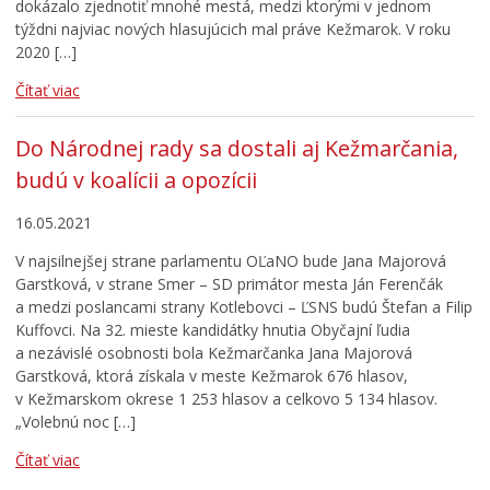
dokázalo zjednotiť mnohé mestá, medzi ktorými v jednom
týždni najviac nových hlasujúcich mal práve Kežmarok. V roku
2020 […]
Čítať viac
Do Národnej rady sa dostali aj Kežmarčania,
budú v koalícii a opozícii
16.05.2021
V najsilnejšej strane parlamentu OĽaNO bude Jana Majorová
Garstková, v strane Smer – SD primátor mesta Ján Ferenčák
a medzi poslancami strany Kotlebovci – ĽSNS budú Štefan a Filip
Kuffovci. Na 32. mieste kandidátky hnutia Obyčajní ľudia
a nezávislé osobnosti bola Kežmarčanka Jana Majorová
Garstková, ktorá získala v meste Kežmarok 676 hlasov,
v Kežmarskom okrese 1 253 hlasov a celkovo 5 134 hlasov.
„Volebnú noc […]
Čítať viac