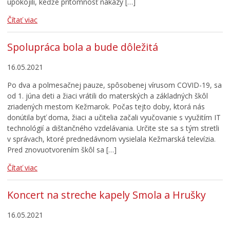
upokojili, keďže prítomnosť nákazy […]
Čítať viac
Spolupráca bola a bude dôležitá
16.05.2021
Po dva a polmesačnej pauze, spôsobenej vírusom COVID-19, sa
od 1. júna deti a žiaci vrátili do materských a základných škôl
zriadených mestom Kežmarok. Počas tejto doby, ktorá nás
donútila byť doma, žiaci a učitelia začali vyučovanie s využitím IT
technológií a dištančného vzdelávania. Určite ste sa s tým stretli
v správach, ktoré prednedávnom vysielala Kežmarská televízia.
Pred znovuotvorením škôl sa […]
Čítať viac
Koncert na streche kapely Smola a Hrušky
16.05.2021