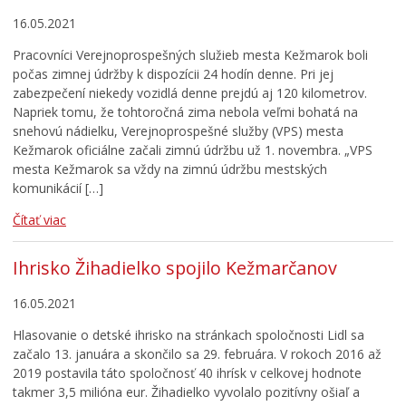
16.05.2021
Pracovníci Verejnoprospešných služieb mesta Kežmarok boli
počas zimnej údržby k dispozícii 24 hodín denne. Pri jej
zabezpečení niekedy vozidlá denne prejdú aj 120 kilometrov.
Napriek tomu, že tohtoročná zima nebola veľmi bohatá na
snehovú nádielku, Verejnoprospešné služby (VPS) mesta
Kežmarok oficiálne začali zimnú údržbu už 1. novembra. „VPS
mesta Kežmarok sa vždy na zimnú údržbu mestských
komunikácií […]
Čítať viac
Ihrisko Žihadielko spojilo Kežmarčanov
16.05.2021
Hlasovanie o detské ihrisko na stránkach spoločnosti Lidl sa
začalo 13. januára a skončilo sa 29. februára. V rokoch 2016 až
2019 postavila táto spoločnosť 40 ihrísk v celkovej hodnote
takmer 3,5 milióna eur. Žihadielko vyvolalo pozitívny ošiaľ a