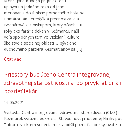
Mons. Jána Kuboša pri príležitosti
uplnynutia jedného roka od jeho
menovania do funkcie pomocného biskupa.
Primátor Ján Ferenčák a prednostka Jela
Bednárová si s biskupom, ktorý pôsobil tri
roky ako farár a dekan v Kežmarku, našli
veľa spoločných tém vo vzdelaní, kultúre,
školstve a sociálnej oblasti. U bývalého
duchovného pastiera Kežmarčanov sa […]
Čítať viac
Priestory budúceho Centra integrovanej
zdravotnej starostlivosti si po prvýkrát prišli
pozrieť lekári
16.05.2021
Výstavba Centra integrovanej zdravotnej starostlivosti (CIZS)
Kežmarok výrazne pokročila. Stavbu novej modernej kliniky pod
Tatrami si okrem vedenia mesta prišli pozrieť aj poskytovatelia