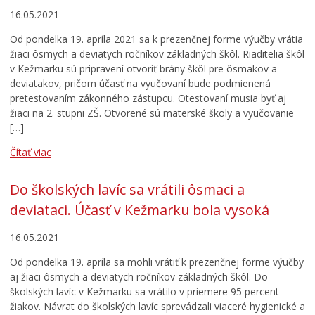
16.05.2021
Od pondelka 19. apríla 2021 sa k prezenčnej forme výučby vrátia
žiaci ôsmych a deviatych ročníkov základných škôl. Riaditelia škôl
v Kežmarku sú pripravení otvoriť brány škôl pre ôsmakov a
deviatakov, pričom účasť na vyučovaní bude podmienená
pretestovaním zákonného zástupcu. Otestovaní musia byť aj
žiaci na 2. stupni ZŠ. Otvorené sú materské školy a vyučovanie
[…]
Čítať viac
Do školských lavíc sa vrátili ôsmaci a
deviataci. Účasť v Kežmarku bola vysoká
16.05.2021
Od pondelka 19. apríla sa mohli vrátiť k prezenčnej forme výučby
aj žiaci ôsmych a deviatych ročníkov základných škôl. Do
školských lavíc v Kežmarku sa vrátilo v priemere 95 percent
žiakov. Návrat do školských lavíc sprevádzali viaceré hygienické a