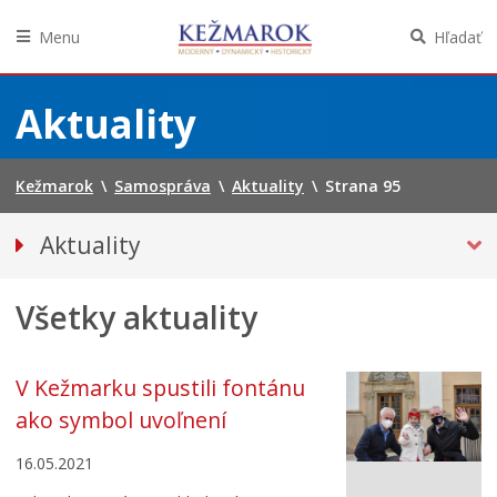
Menu
Hľadať
Preskočiť
na
Aktuality
obsah
Kežmarok
\
Samospráva
\
Aktuality
\
Strana 95
Aktuality
Tlačové správy
Všetky aktuality
Spravodajstvo
Kultúra
Školstvo
V Kežmarku spustili fontánu
Bezpečnosť
ako symbol uvoľnení
Životné prostredie
16.05.2021
Zdravie