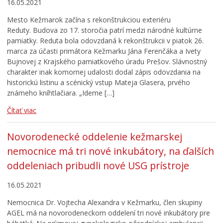
16.05.2021
Mesto Kežmarok začína s rekonštrukciou exteriéru
Reduty. Budova zo 17. storočia patrí medzi národné kultúrne
pamiatky. Reduta bola odovzdaná k rekonštrukcii v piatok 26.
marca za účasti primátora Kežmarku Jána Ferenčáka a Ivety
Bujnovej z Krajského pamiatkového úradu Prešov. Slávnostný
charakter inak komornej udalosti dodal zápis odovzdania na
historickú listinu a scénický vstup Mateja Glasera, prvého
známeho kníhtlačiara. „Ideme […]
Čítať viac
Novorodenecké oddelenie kežmarskej
nemocnice má tri nové inkubátory, na ďalších
oddeleniach pribudli nové USG prístroje
16.05.2021
Nemocnica Dr. Vojtecha Alexandra v Kežmarku, člen skupiny
AGEL má na novorodeneckom oddelení tri nové inkubátory pre