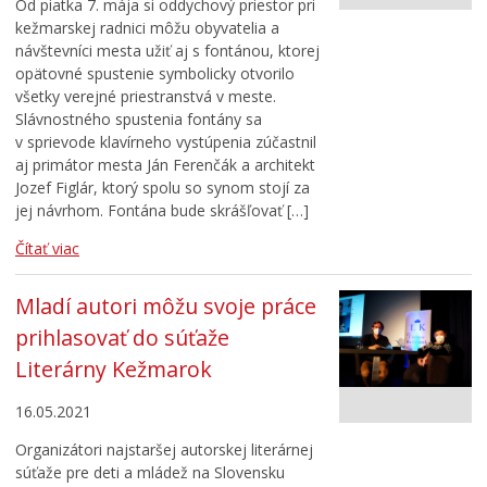
Od piatka 7. mája si oddychový priestor pri
Cirkev
kežmarskej radnici môžu obyvatelia a
návštevníci mesta užiť aj s fontánou, ktorej
Šport
opätovné spustenie symbolicky otvorilo
všetky verejné priestranstvá v meste.
Slávnostného spustenia fontány sa
v sprievode klavírneho vystúpenia zúčastnil
aj primátor mesta Ján Ferenčák a architekt
Jozef Figlár, ktorý spolu so synom stojí za
jej návrhom. Fontána bude skrášľovať […]
Čítať viac
Mladí autori môžu svoje práce
prihlasovať do súťaže
Literárny Kežmarok
16.05.2021
Organizátori najstaršej autorskej literárnej
súťaže pre deti a mládež na Slovensku