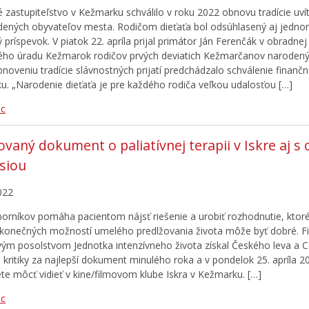
 zastupiteľstvo v Kežmarku schválilo v roku 2022 obnovu tradície uví
ených obyvateľov mesta. Rodičom dieťaťa bol odsúhlasený aj jedno
 príspevok. V piatok 22. apríla prijal primátor Ján Ferenčák v obradnej 
ho úradu Kežmarok rodičov prvých deviatich Kežmarčanov naroden
bnoveniu tradície slávnostných prijatí predchádzalo schválenie finanč
ku. „Narodenie dieťaťa je pre každého rodiča veľkou udalosťou […]
ac
vaný dokument o paliatívnej terapii v Iskre aj s 
siou
022
orníkov pomáha pacientom nájsť riešenie a urobiť rozhodnutie, ktoré
konečných možností umelého predlžovania života môže byť dobré. Fi
vým posolstvom Jednotka intenzívneho života získal Českého leva a 
j kritiky za najlepší dokument minulého roka a v pondelok 25. apríla 2
te môcť vidieť v kine/filmovom klube Iskra v Kežmarku. […]
ac