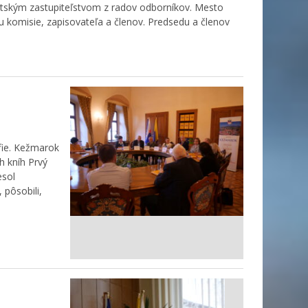
stským zastupiteľstvom z radov odborníkov. Mesto
 komisie, zapisovateľa a členov. Predsedu a členov
fie. Kežmarok
h kníh Prvý
esol
 pôsobili,