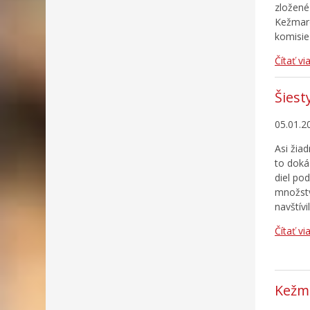
zložené
Kežmaro
komisie 
Čítať vi
Šiest
05.01.2
Asi žia
to doká
diel po
množstv
navštívi
Čítať vi
Kežma