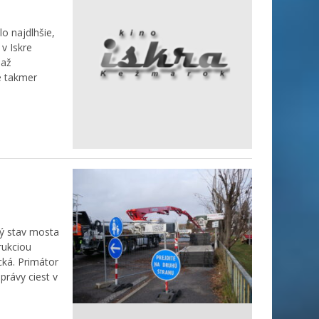
o najdlhšie,
v Iskre
 až
e takmer
ný stav mosta
rukciou
cká. Primátor
právy ciest v