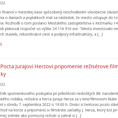
022
 financií v mestskej kase spôsobený neschválením všeobecne záväz
nia o daniach a poplatkoch mal za následok, že mesto vstupuje do 
ria. Rozhodli o tom poslanci Mestského zastupiteľstva v Kežmarku 14
k plánoval rozpočet vo výške 24 116 916 eur. “Mesto investovalo ne
h stavieb, rekonštrukcií ciest a podpory infraštruktúry, a […]
ac
 Pocta Jurajovi Herzovi pripomenie režisérove fil
tky
022
očník spomienkového podujatia pri príležitosti nedožitých 88. narodení
kého rodáka, režiséra a herca Juraja Herza sa v kine/filmovom klube 
ní v stredu 7. septembra 2022 o 19.00 h. Diváci si tentoraz pozrú slá
hod na korze a pripomenú si filmárske začiatky J. Herza, ktorý bol pri
rnej snímke ako pomocný režisér a zahral si […]