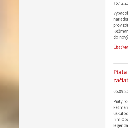
15.12.2
Výpadok
nariade
provizó
Kežmaro
do novýc
Čítať vi
Piata
začia
05.09.2
Piaty r
kežmars
uskutoč
film Obc
legendá