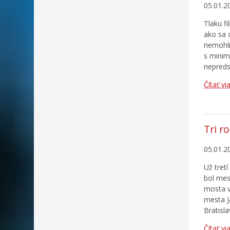
05.01.2
Tlaku f
ako sa 
nemohli 
s minim
nepreds
Čítať vi
Tri r
05.01.2
Už tret
bol mes
mosta v
mesta J
Bratisl
Čítať vi