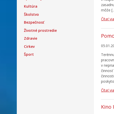
zasadnu
Kultúra
môže [
Školstvo
Čítať vi
Bezpečnosť
Životné prostredie
Pomoc
Zdravie
05.01.2
Cirkev
Šport
Terénnu
pracovn
v nepri
činnosť
činnost
poskyto
Čítať vi
Kino 