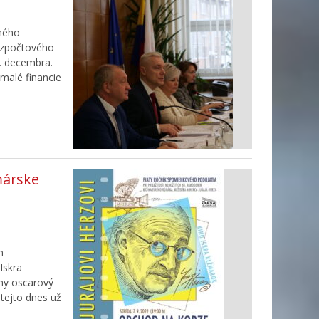
ného
rozpočtového
. decembra.
malé financie
márske
n
Iskra
vny oscarový
 tejto dnes už