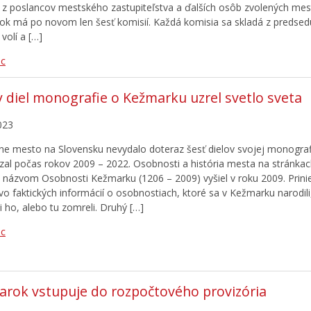
 z poslancov mestského zastupiteľstva a ďalších osôb zvolených me
k má po novom len šesť komisií. Každá komisia sa skladá z predsedu
volí a […]
ac
y diel monografie o Kežmarku uzrel svetlo sveta
023
dne mesto na Slovensku nevydalo doteraz šesť dielov svojej monogra
zal počas rokov 2009 – 2022. Osobnosti a história mesta na stránkac
d názvom Osobnosti Kežmarku (1206 – 2009) vyšiel v roku 2009. Prini
o faktických informácií o osobnostiach, ktoré sa v Kežmarku narodili,
li ho, alebo tu zomreli. Druhý […]
ac
rok vstupuje do rozpočtového provizória