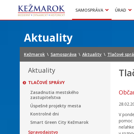
Predajné trhy
SAMOSPRÁVA
ÚRAD
Mestská polícia
Sekcie úradu
Preskočiť
na
Aktuality
obsah
Kežmarok
\
Samospráva
\
Aktuality
\
Tlačové spr
Aktuality
Tla
TLAČOVÉ SPRÁVY
Občan
Zasadnutia mestského
zastupiteľstva
28.02.2
Úspešné projekty mesta
Kontrolné dni
V ponde
pomoc a
Smart Green City Kežmarok
neľahke
Spravodajstvo
v rozpo