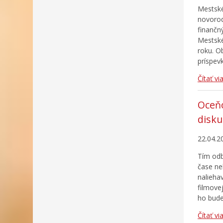
Mestské
novorod
finančný
Mestské
roku. O
príspev
Čítať vi
Oceňo
disku
22.04.2
Tím odb
čase ne
nalieha
filmove
ho bude
Čítať vi