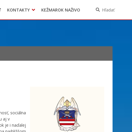
KONTAKTY
KEŽMAROK NAŽIVO
Hľadať
nosť, sociálna
 aj v
 je i naďalej
 na najbližšom