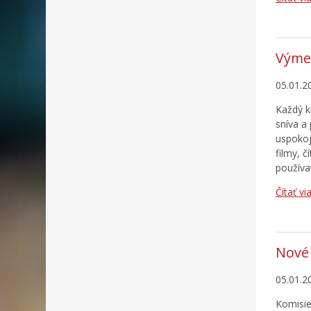
Výmen
05.01.2
Každý k
sníva a
uspokoj
filmy, č
používa
Čítať vi
Nové 
05.01.2
Komisie