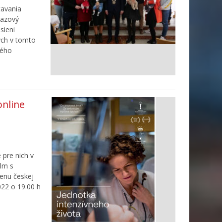
tavania
razový
sieni
ých v tomto
ného
online
 pre nich v
lm s
Cenu českej
022 o 19.00 h