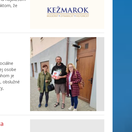
aktom, že
ociálne
kej osobe
sahom je
, obslužné
ty,
va