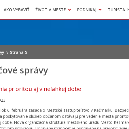
AKO VYBAVIŤ
ŽIVOT V MESTE
PODNIKAJ
TURISTA
Geo informačný systém – Kežmarok
Oznamovanie podozrení z podvodov
Triedený zber – NATUR – PACK
ávy
\
Strana 5
čové správy
ia prioritou aj v neľahkej dobe
023
lok 6. februára zasadalo Mestské zastupiteľstvo v Kežmarku. Bezpeč
 poskytovanie služieb občanom ostávajú pre vedenie mesta prioritou
j dobe. Nová organizačná štruktúra mestského úradu Mesto Kežmarok
čtovom provizóriu. Upravený rozpočet je pripravený na prerokovanie