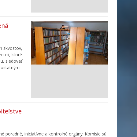
ená
h skvostov,
entrá, ktoré
bu, sledovať
s ostatnými
iteľstve
é poradné, iniciatívne a kontrolné orgány. Komisie sú