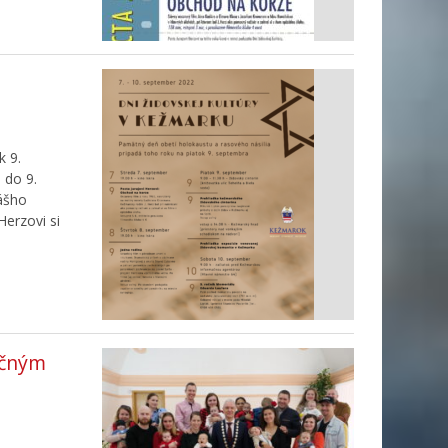
k 9.
 do 9.
nášho
erzovi si
nčným