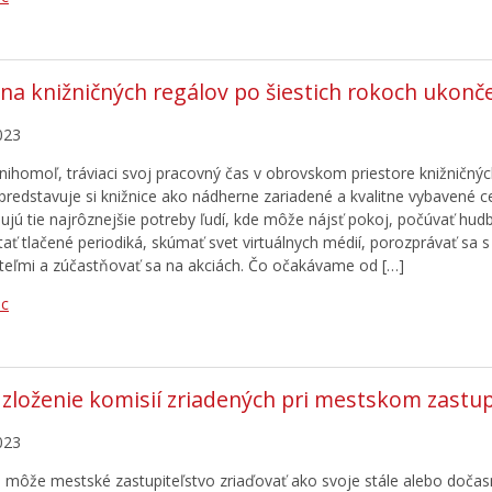
a knižničných regálov po šiestich rokoch ukonč
023
nihomoľ, tráviaci svoj pracovný čas v obrovskom priestore knižničnýc
 predstavuje si knižnice ako nádherne zariadené a kvalitne vybavené c
ujú tie najrôznejšie potreby ľudí, kde môže nájsť pokoj, počúvať hud
ítať tlačené periodiká, skúmať svet virtuálnych médií, porozprávať sa 
teľmi a zúčastňovať sa na akciách. Čo očakávame od […]
ac
zloženie komisií zriadených pri mestskom zastup
023
 môže mestské zastupiteľstvo zriaďovať ako svoje stále alebo dočasn