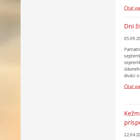
Čítať vi
Dni ž
05.09.2
Pamätný
septemb
septemb
slávneh
diváci o
Čítať vi
Kežma
prís
22.04.2