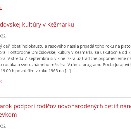
ac
idovskej kultúry v Kežmarku
022
 deň obetí holokaustu a rasového násilia pripadá toho roku na piato
ra. Tohtoročné Dni židovskej kultúry v Kežmarku sa uskutočnia od 7.
ra. V stredu 7. septembra si v kine Iskra už tradične pripomenieme 
o rodáka a svetoznámeho režiséra. V rámci programu Pocta Jurajovi H
 19.00 h pozrú film z roku 1965 na […]
ac
rok podporí rodičov novonarodených detí fina
pevkom
022