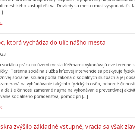
tí mestského zastupiteľstva. Dovtedy sa mesto musí vysporiadať s f
…]
ac
, ktorá vychádza do ulíc nášho mesta
023
 sociálnu prácu na území mesta Kežmarok vykonávajú dve terénne s
íčky. Terénna sociálna služba krízovej intervencie sa poskytuje fyzic
aznivej sociálnej situácii podľa zákona o sociálnych službách a jej ob
 zameraná na vyhľadávanie takýchto fyzických osôb, odborné činnosti
i a ďalšie činnosti zamerané najmä na vykonávanie preventívnej aktivi
vanie sociálneho poradenstva, pomoc pri […]
ac
Iskra zvýšilo základné vstupné, vracia sa však zľa