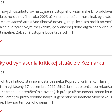
023
ilmových distribútorov na zvýšenie vstupného kežmarské kino odolával
dalo, no od nového roku 2023 už k nemu pristúpiť musí. Inak by diváci 
vidieť viaceré atraktívne filmové novinky, resp. by si ich mohli pozrieť
álne dvojtýždňovým meškaním, čo v dnešnej dobe digitálneho kina j
taviteľné. Základné vstupné bude teda od […]
ac
oky od vyhlásenia kritickej situácie v Kežmarku
023
í rok trvá kritický stav na moste cez rieku Poprad v Kežmarku. Havarij
tom vyhlásený 17. decembra 2019. Situácia s nedokončenou rekonšt
 Kežmarku a prerušením stavebných prác je už neúnosná, priam kriti
án Ferenčák preto osobne navštívil generálneho riaditeľa Slovenskej s
ave. Hlavnou témou rokovania […]
ac